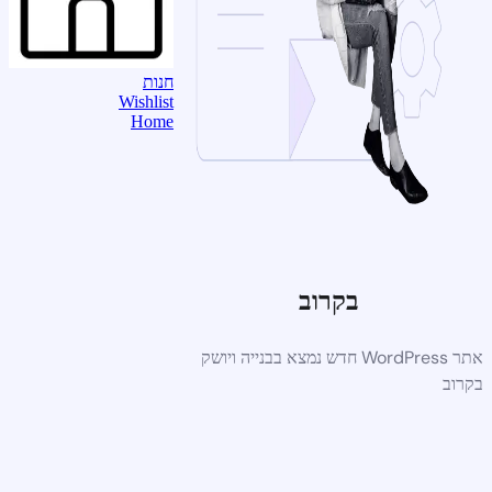
חנות
Wishlist
Home
בקרוב
אתר WordPress חדש נמצא בבנייה ויושק
בקרוב