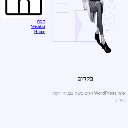
חנות
Wishlist
Home
בקרוב
אתר WordPress חדש נמצא בבנייה ויושק
בקרוב