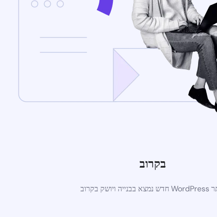
בקרוב
א בבנייה ויושק בקרוב