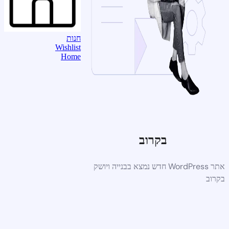
חנות
Wishlist
Home
בקרוב
אתר WordPress חדש נמצא בבנייה ויושק
בקרוב