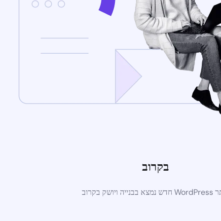
בקרוב
א בבנייה ויושק בקרוב