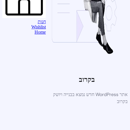
חנות
Wishlist
Home
בקרוב
אתר WordPress חדש נמצא בבנייה ויושק
בקרוב