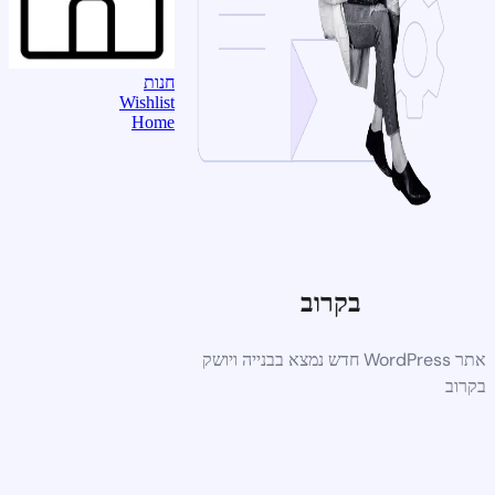
חנות
Wishlist
Home
בקרוב
אתר WordPress חדש נמצא בבנייה ויושק
בקרוב