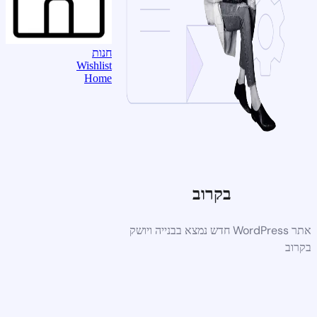
חנות
Wishlist
Home
בקרוב
אתר WordPress חדש נמצא בבנייה ויושק
בקרוב