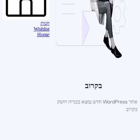
חנות
Wishlist
Home
בקרוב
אתר WordPress חדש נמצא בבנייה ויושק
בקרוב