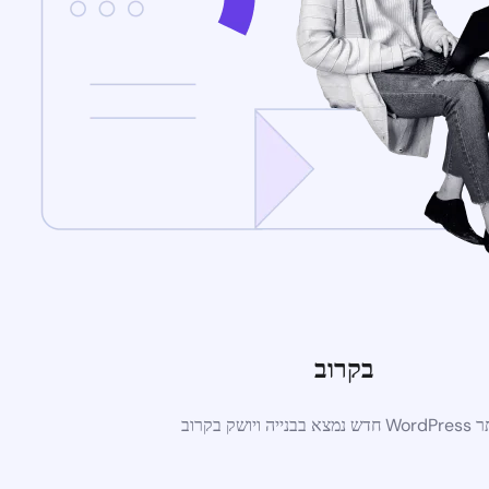
בקרוב
א בבנייה ויושק בקרוב