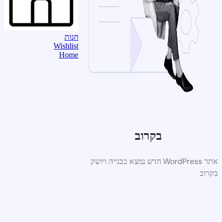
חנות
Wishlist
Home
בקרוב
אתר WordPress חדש נמצא בבנייה ויושק
בקרוב