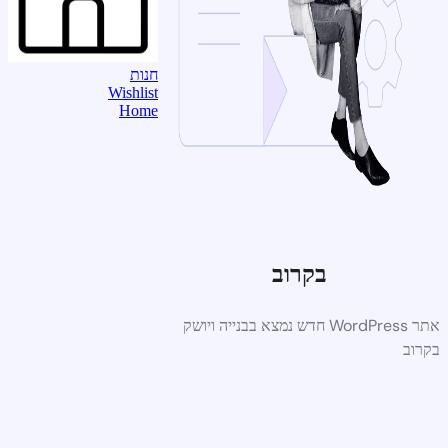
חנות
Wishlist
Home
בקרוב
אתר WordPress חדש נמצא בבנייה ויושק
בקרוב