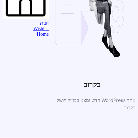
חנות
Wishlist
Home
בקרוב
אתר WordPress חדש נמצא בבנייה ויושק
בקרוב