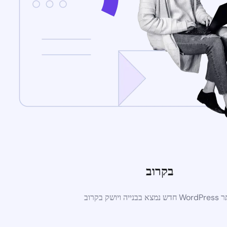
בקרוב
א בבנייה ויושק בקרוב