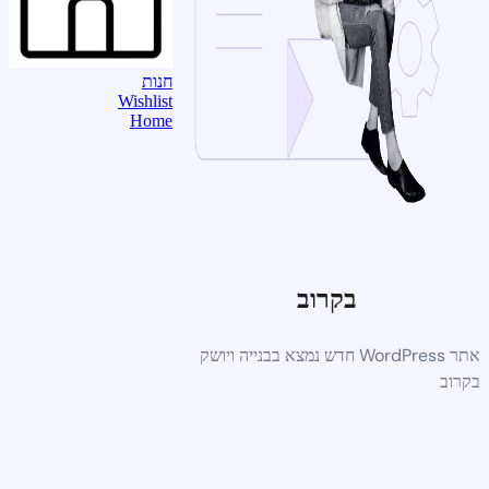
חנות
Wishlist
Home
בקרוב
אתר WordPress חדש נמצא בבנייה ויושק
בקרוב