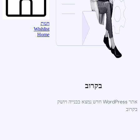
חנות
Wishlist
Home
בקרוב
אתר WordPress חדש נמצא בבנייה ויושק
בקרוב