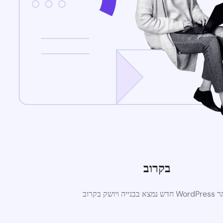
בקרוב
א בבנייה ויושק בקרוב