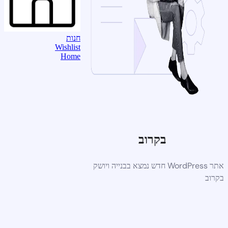
חנות
Wishlist
Home
בקרוב
אתר WordPress חדש נמצא בבנייה ויושק
בקרוב