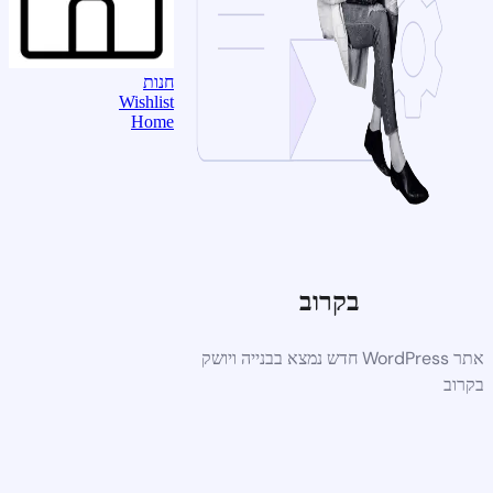
חנות
Wishlist
Home
בקרוב
אתר WordPress חדש נמצא בבנייה ויושק
בקרוב