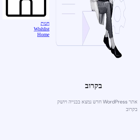
חנות
Wishlist
Home
בקרוב
אתר WordPress חדש נמצא בבנייה ויושק
בקרוב