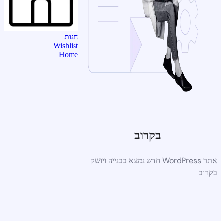
חנות
Wishlist
Home
בקרוב
אתר WordPress חדש נמצא בבנייה ויושק
בקרוב