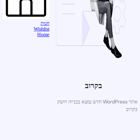
חנות
Wishlist
Home
בקרוב
אתר WordPress חדש נמצא בבנייה ויושק
בקרוב