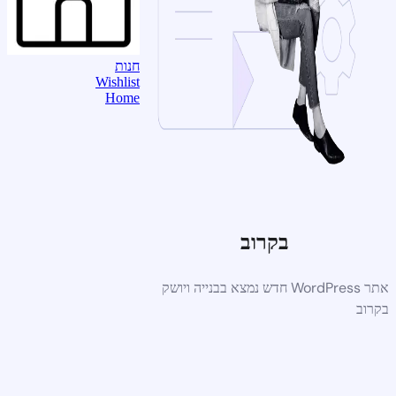
חנות
Wishlist
Home
בקרוב
אתר WordPress חדש נמצא בבנייה ויושק
בקרוב