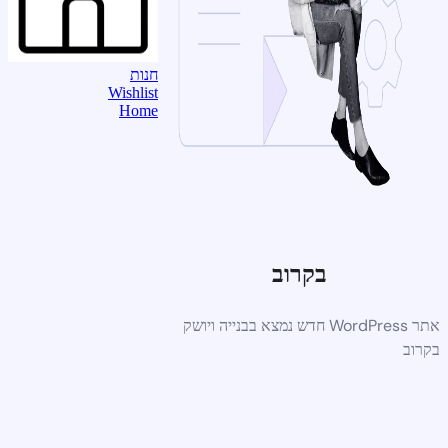
חנות
Wishlist
Home
בקרוב
אתר WordPress חדש נמצא בבנייה ויושק
בקרוב