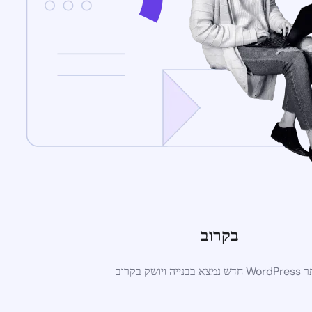
בקרוב
א בבנייה ויושק בקרוב