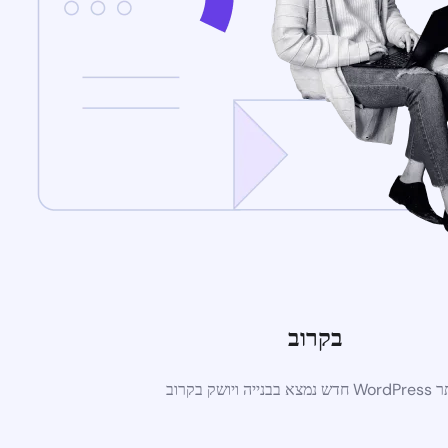
בקרוב
א בבנייה ויושק בקרוב