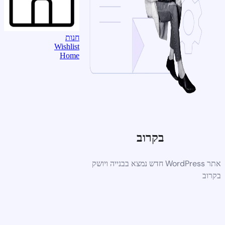
חנות
Wishlist
Home
בקרוב
אתר WordPress חדש נמצא בבנייה ויושק
בקרוב