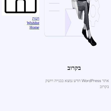
חנות
Wishlist
Home
בקרוב
אתר WordPress חדש נמצא בבנייה ויושק
בקרוב